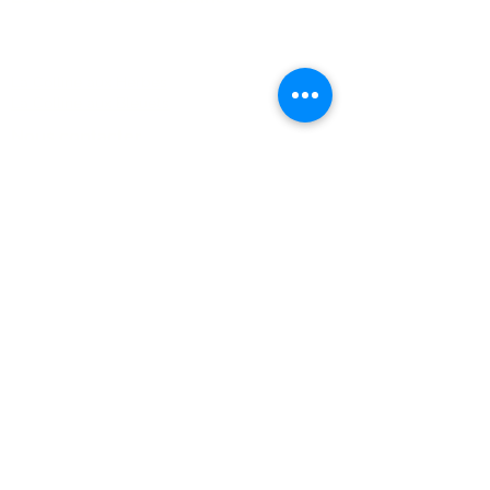
FAQ
La Colline aux Herbes
La Colline aux Bleuets
Nous contacter
2259 Chemin Beattie - Dunham, Qc J0E1M0
(450) 295-2417
collineauxbleuets@gmail.com
numéro d'établissement 152902
Recevez nos actualités