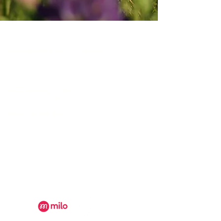
Les activités de la Colline
FAQ
La Colline aux Herbes
La Colline aux Bleuets
Nous contacter
2259 Chemin Beattie - Dunham, Qc J0E1M0
(450) 295-2417
collineauxbleuets@gmail.com
numéro d'établissement 152902