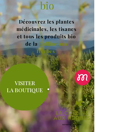
bio
Découvrez les plantes
médicinales, les tisanes
et tous les produits bio
de la
Colline aux
Herbes
VISITER
LA BOUTIQUE