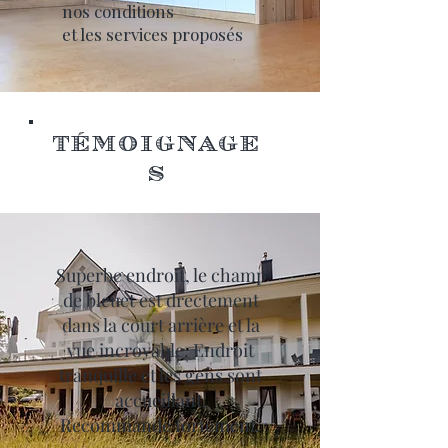
nos conditions
et les services proposés
TÉMOIGNAGE
S
Superbe endroit, le champ
de bleuet est drectement
dans la court arrière et la
vue incroyable. Endroit
tranquille et les gens sont
accueillant.
Recommande fortement.