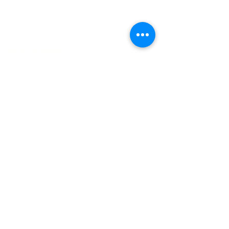
FAQ
La Colline aux Herbes
La Colline aux Bleuets
Nous contacter
2259 Chemin Beattie - Dunham, Qc J0E1M0
(450) 295-2417
collineauxbleuets@gmail.com
numéro d'établissement 152902
Recevez nos actualités