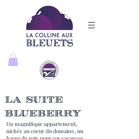
La suite
Blueberry
Un magnifique appartement,
nichée au coeur du domaine, un
havre de paix pour vos vacances