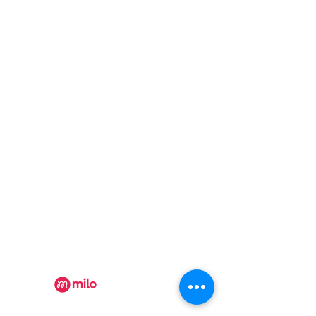
congelés tout rond, comme
des petites billes glacées...
je vous comprends ! Les b
Les activités de la Colline
FAQ
La Colline aux Herbes
La Colline aux Bleuets
Nous contacter
2259 Chemin Beattie - Dunham, Qc J0E1M0
(450) 295-2417
collineauxbleuets@gmail.com
numéro d'établissement 152902