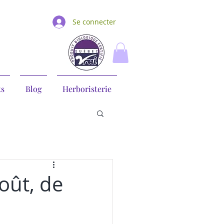
Se connecter
ts
Blog
Herboristerie
oût, de