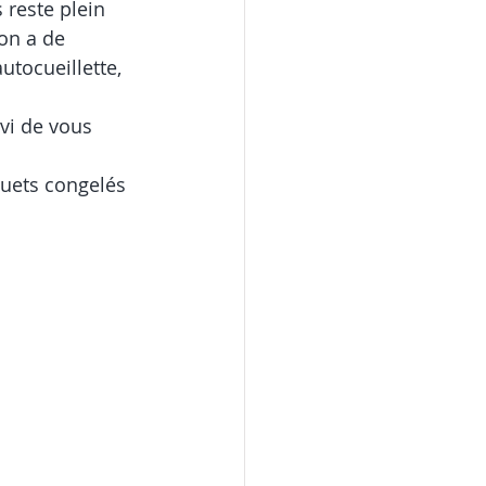
 reste plein 
on a de 
utocueillette, 
vi de vous 
euets congelés 