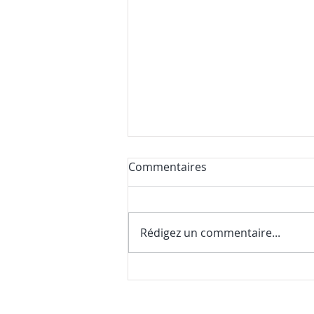
Commentaires
Rédigez un commentaire...
Nos premières nouvelles de
la saison (et une surprise
gourmande)