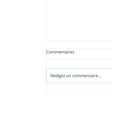
Commentaires
Rédigez un commentaire...
Nos premières nouvelles de
la saison (et une surprise
gourmande)
Les activités de la Colline
No