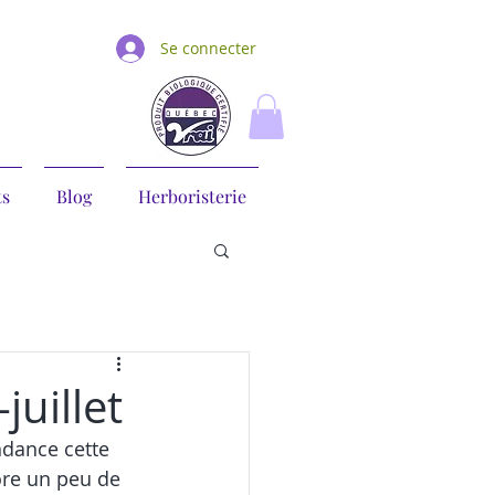
Se connecter
ts
Blog
Herboristerie
juillet
ndance cette 
ore un peu de 