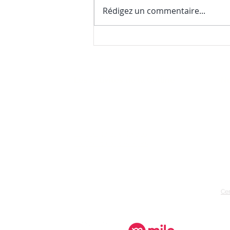
Rédigez un commentaire...
Nos premières nouvelles de
la saison (et une surprise
gourmande)
Les activités de la Colline
No
22
FAQ
(4
La Colline aux Herbes
La Colline aux Bleuets
co
nu
Cer