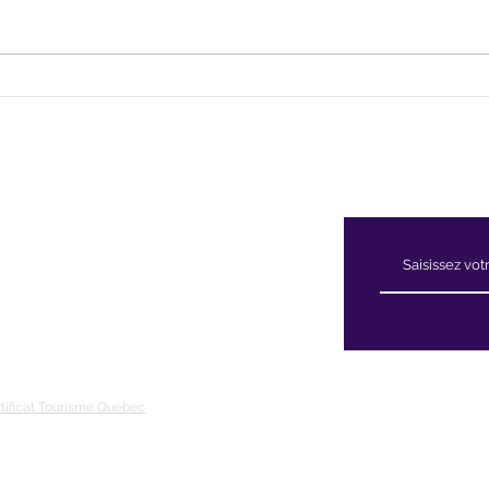
pour utiliser vos bleuets
termi
congelés ? Si vous êtes de ceux
notre 
qui aiment manger les bleuets
et on
congelés tout rond, comme des
plus 
petites billes glacées... je vous
comprends ! Les b
us contacter
Recevez nos ac
59 Chemin Beattie - Dunham, Qc J0E1M0
50) 295-2417
llineauxbleuets@gmail.com
méro d'établissement 152902
tificat Tourisme Québec