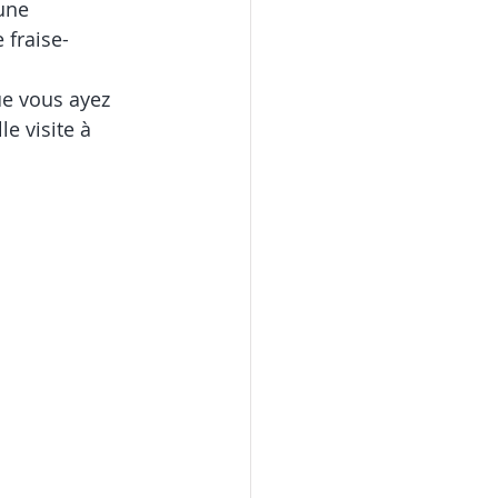
une 
 fraise-
ue vous ayez 
le visite à 