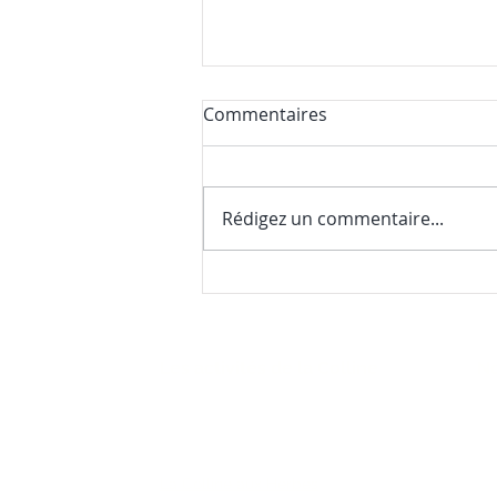
Commentaires
Rédigez un commentaire...
Nos premières nouvelles de
la saison (et une surprise
gourmande)
Les activités de la Colline
No
22
FAQ
(4
La Colline aux Herbes