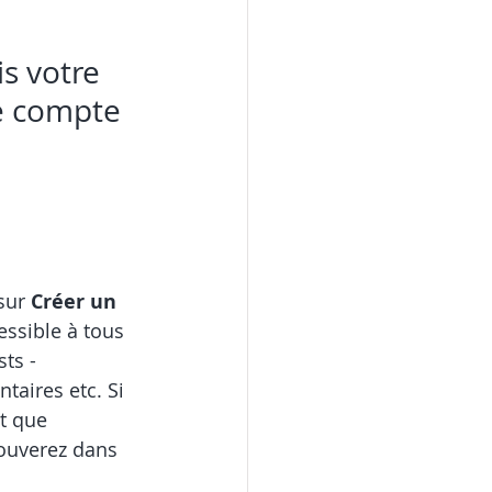
s votre 
re compte 
sur 
Créer un 
cessible à tous 
ts - 
aires etc. Si 
t que 
rouverez dans 