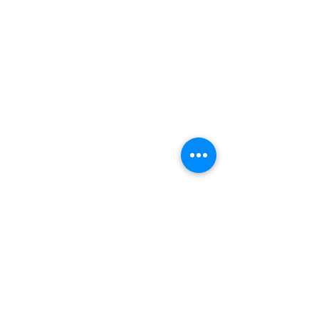
Les activités de la Colline
FAQ
La Colline aux Herbes
La Colline aux Bleuets
Nous contacter
2259 Chemin Beattie - Dunham, Qc J0E1M0
(450) 295-2417
collineauxbleuets@gmail.com
numéro d'établissement 152902
Recevez nos actualités