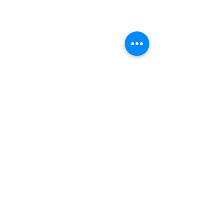
Les activités de la Colline
FAQ
La Colline aux Herbes
La Colline aux Bleuets
Nous contacter
2259 Chemin Beattie - Dunham, Qc J0E1M0
(450) 295-2417
collineauxbleuets@gmail.com
numéro d'établissement 152902
Recevez nos actualités