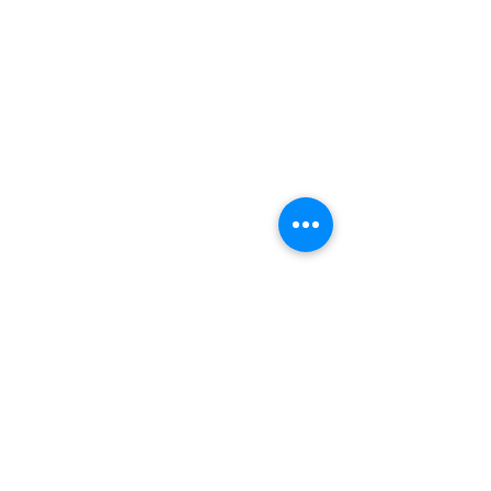
FAQ
La Colline aux Herbes
La Colline aux Bleuets
Nous contacter
2259 Chemin Beattie - Dunham, Qc J0E1M0
(450) 295-2417
collineauxbleuets@gmail.com
numéro d'établissement 152902
Recevez nos actualités