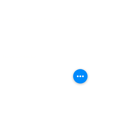
des petites billes glacées...
je vous comprends ! Les b
Les activités de la Colline
FAQ
La Colline aux Herbes
La Colline aux Bleuets
Nous contacter
2259 Chemin Beattie - Dunham, Qc J0E1M0
(450) 295-2417
collineauxbleuets@gmail.com
numéro d'établissement 152902