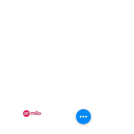
des petites billes glacées...
je vous comprends ! Les b
Les activités de la Colline
FAQ
La Colline aux Herbes
La Colline aux Bleuets
Nous contacter
2259 Chemin Beattie - Dunham, Qc J0E1M0
(450) 295-2417
collineauxbleuets@gmail.com
numéro d'établissement 152902
Recevez nos actualités