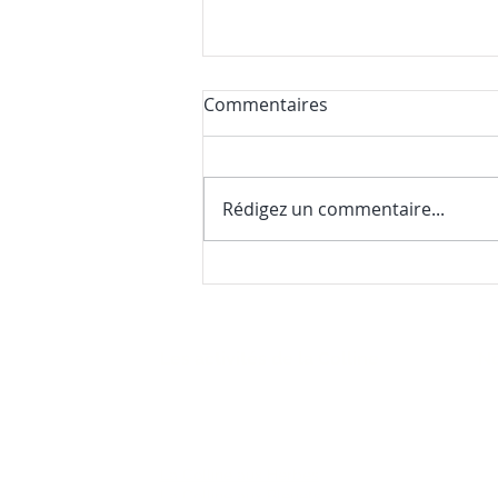
Commentaires
Rédigez un commentaire...
Nos premières nouvelles de
la saison (et une surprise
gourmande)
Les activités de la Colline
No
22
FAQ
(4
La Colline aux Herbes
La Colline aux Bleuets