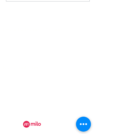
congelés tout rond, comme
des petites billes glacées...
je vous comprends ! Les b
Les activités de la Colline
FAQ
La Colline aux Herbes
La Colline aux Bleuets
Nous contacter
2259 Chemin Beattie - Dunham, Qc J0E1M0
(450) 295-2417
collineauxbleuets@gmail.com
numéro d'établissement 152902