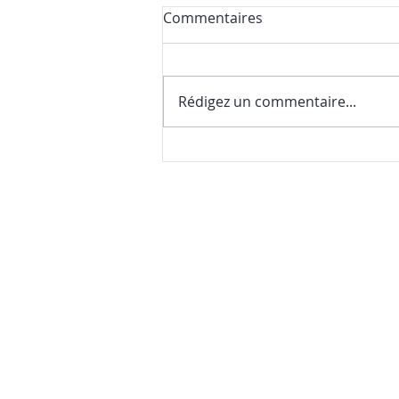
Commentaires
Rédigez un commentaire...
Nos premières nouvelles de
la saison (et une surprise
gourmande)
Les activités de la Colline
No
22
FAQ
(4
La Colline aux Herbes
La Colline aux Bleuets
co
nu