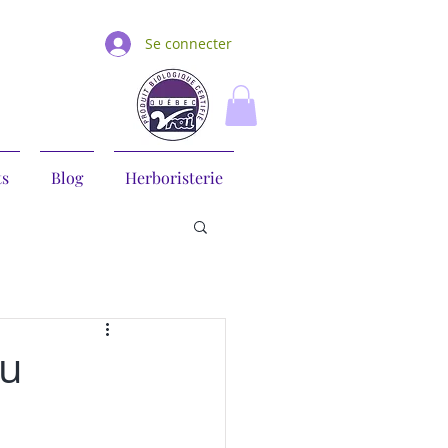
Se connecter
ts
Blog
Herboristerie
du