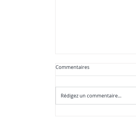
Commentaires
Rédigez un commentaire...
Nos premières nouvelles de
la saison (et une surprise
gourmande)