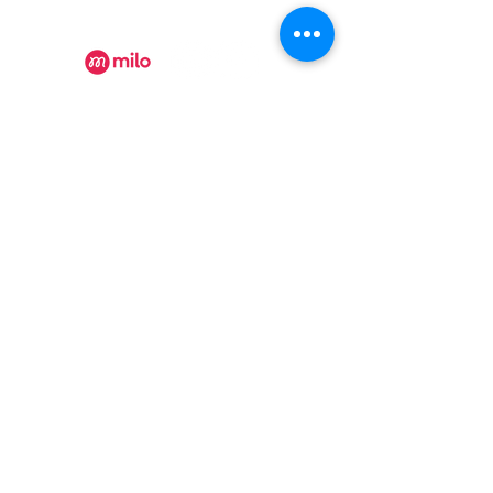
numéro d'établissement 152902
Recevez nos actualités
Rejoindre
Certificat Tourisme Québec