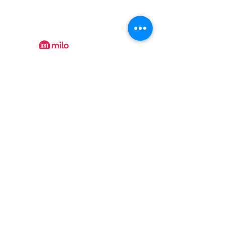
collineauxbleuets@gmail.com
numéro d'établissement 152902
Recevez nos actualités
Rejoindre
Certificat Tourisme Québec