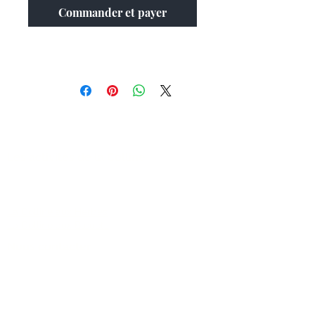
Commander et payer
Les activités de la Colline
FAQ
La Colline aux Herbes
La Colline aux Bleuets
Nous contacter
2259 Chemin Beattie - Dunham, Qc J0E1M0
(450) 295-2417