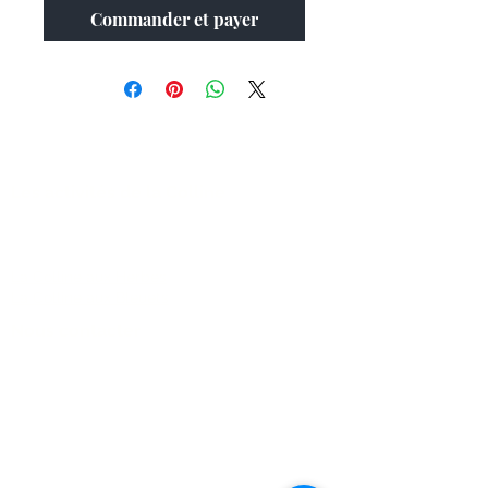
Commander et payer
Les activités de la Colline
FAQ
La Colline aux Herbes
La Colline aux Bleuets
Nous contacter
2259 Chemin Beattie - Dunham, Qc J0E1M0
(450) 295-2417
collineauxbleuets@gmail.com