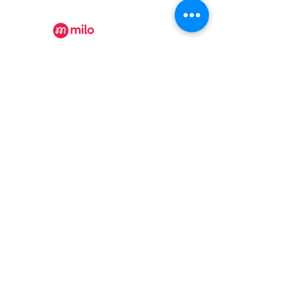
numéro d'établissement 152902
Recevez nos actualités
Rejoindre
Certificat Tourisme Québec