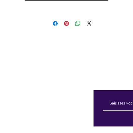
us contacter
Recevez nos ac
59 Chemin Beattie - Dunham, Qc J0E1M0
50) 295-2417
llineauxbleuets@gmail.com
méro d'établissement 152902