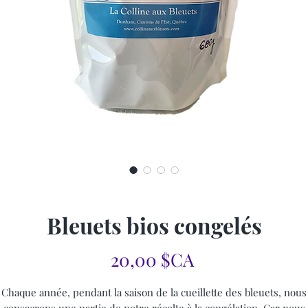
Bleuets bios congelés
Prix
20,00 $CA
Chaque année, pendant la saison de la cueillette des bleuets, nous
consacrons une partie de notre récolte à la congélation. Car nous