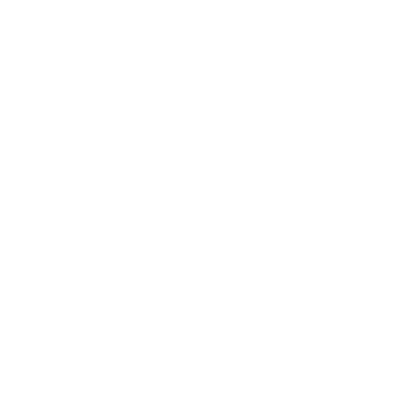
Les activités de la Colline
No
22
FAQ
(4
La Colline aux Herbes
La Colline aux Bleuets
co
nu