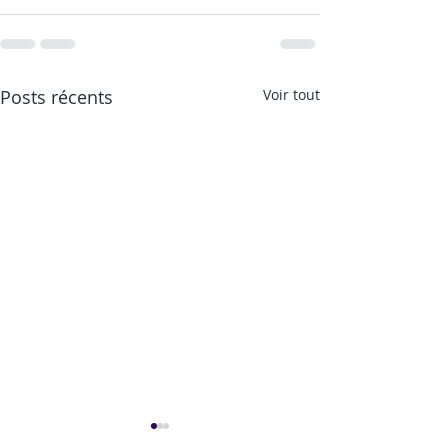
Posts récents
Voir tout
Une recette à tomber
Les rendez-vous