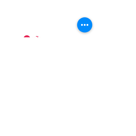
(450) 295-2417
collineauxbleuets@gmail.com
numéro d'établissement 152902
Recevez nos actualités
Rejoindre
Certificat Tourisme Québec