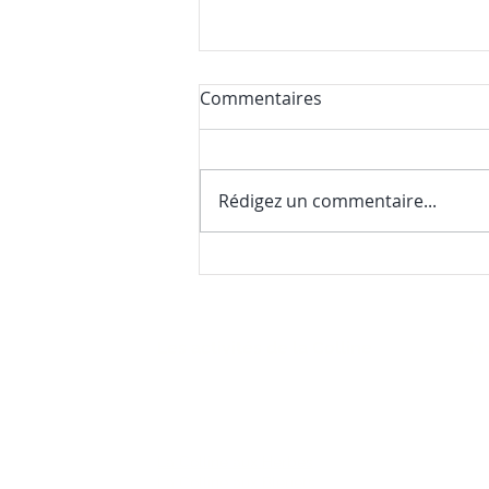
Commentaires
Rédigez un commentaire...
Nos premières nouvelles de
la saison (et une surprise
gourmande)
Les activités de la Colline
No
22
FAQ
(4
La Colline aux Herbes
La Colline aux Bleuets
co