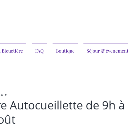
 Bleuetière
FAQ
Boutique
Séjour & évenemen
ture
e Autocueillette de 9h à
oût