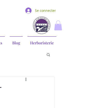
Se connecter
ts
Blog
Herboristerie
r