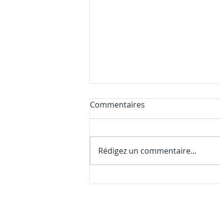
Commentaires
Rédigez un commentaire...
Nos premières nouvelles de
la saison (et une surprise
gourmande)
Les activités de la Colline
No