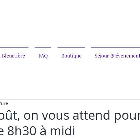
 Bleuetière
FAQ
Boutique
Séjour & évenemen
ture
août, on vous attend pou
de 8h30 à midi