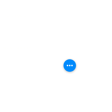
des petites billes glacées...
je vous comprends ! Les b
Les activités de la Colline
FAQ
La Colline aux Herbes
La Colline aux Bleuets
Nous contacter
2259 Chemin Beattie - Dunham, Qc J0E1M0
(450) 295-2417
collineauxbleuets@gmail.com
numéro d'établissement 152902
Recevez nos actualités