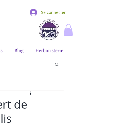
Se connecter
ts
Blog
Herboristerie
ert de
lis