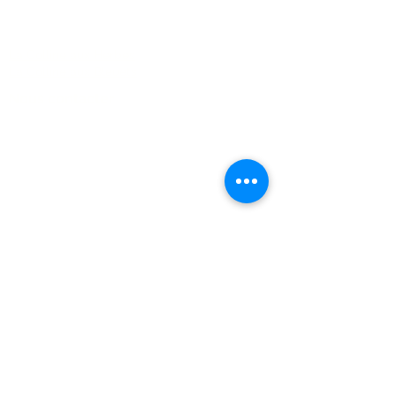
FAQ
La Colline aux Herbes
La Colline aux Bleuets
Nous contacter
2259 Chemin Beattie - Dunham, Qc J0E1M0
(450) 295-2417
collineauxbleuets@gmail.com
numéro d'établissement 152902
Recevez nos actualités