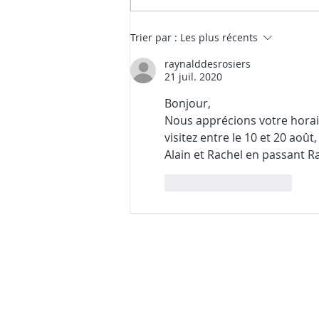
Nos premières nouvelles de
Trier par :
Les plus récents
la saison (et une surprise
raynalddesrosiers
gourmande)
21 juil. 2020
Bonjour, 
Nous apprécions votre horair
visitez entre le 10 et 20 août
Alain et Rachel en passant R
J'aime
Répondre
Les activités de la Colline
No
22