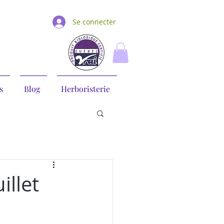
Se connecter
s
Blog
Herboristerie
illet