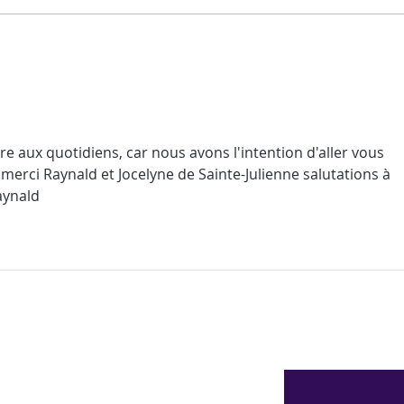
qui aiment manger les bleuets
et on
congelés tout rond, comme des
plus 
petites billes glacées... je vous
comprends ! Les b
e aux quotidiens, car nous avons l'intention d'aller vous 
, merci Raynald et Jocelyne de Sainte-Julienne salutations à 
aynald 
us contacter
Recevez nos ac
59 Chemin Beattie - Dunham, Qc J0E1M0