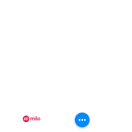
congelés tout rond, comme
des petites billes glacées...
je vous comprends ! Les b
Les activités de la Colline
FAQ
La Colline aux Herbes
La Colline aux Bleuets
Nous contacter
2259 Chemin Beattie - Dunham, Qc J0E1M0
(450) 295-2417
collineauxbleuets@gmail.com
numéro d'établissement 152902