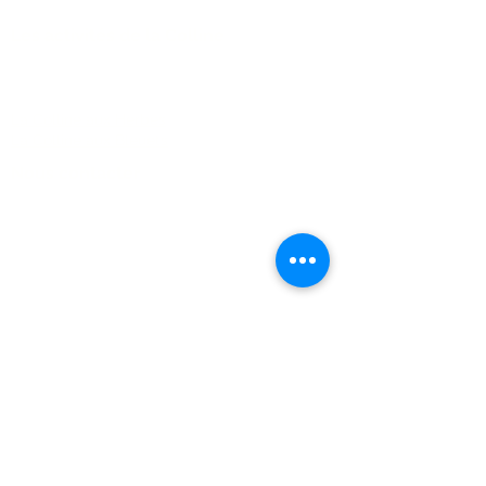
Les activités de la Colline
FAQ
La Colline aux Herbes
La Colline aux Bleuets
Nous contacter
2259 Chemin Beattie - Dunham, Qc J0E1M0
(450) 295-2417
collineauxbleuets@gmail.com
numéro d'établissement 152902
Recevez nos actualités