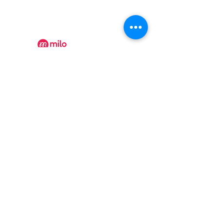
collineauxbleuets@gmail.com
numéro d'établissement 152902
Recevez nos actualités
Rejoindre
Certificat Tourisme Québec