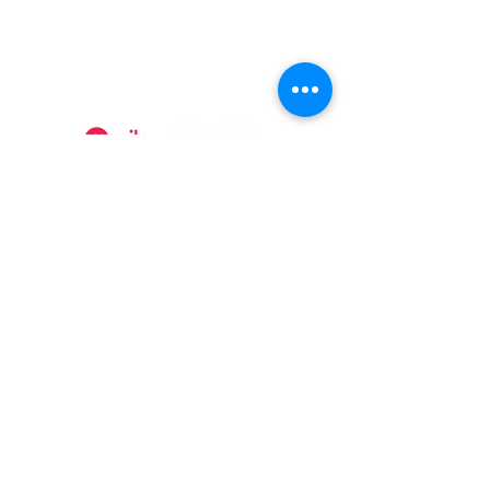
(450) 295-2417
collineauxbleuets@gmail.com
numéro d'établissement 152902
Recevez nos actualités
Rejoindre
Certificat Tourisme Québec