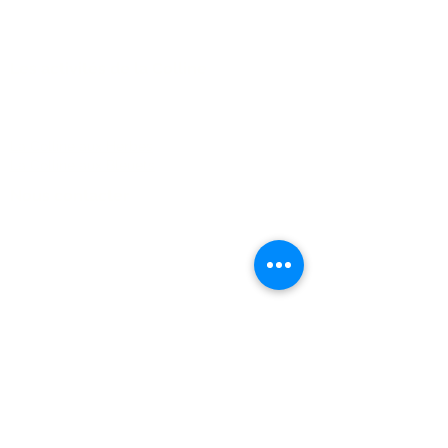
des petites billes glacées...
je vous comprends ! Les b
Les activités de la Colline
FAQ
La Colline aux Herbes
La Colline aux Bleuets
Nous contacter
2259 Chemin Beattie - Dunham, Qc J0E1M0
(450) 295-2417
collineauxbleuets@gmail.com
numéro d'établissement 152902