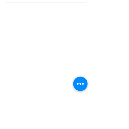
congelés tout rond, comme
des petites billes glacées...
je vous comprends ! Les b
Les activités de la Colline
FAQ
La Colline aux Herbes
La Colline aux Bleuets
Nous contacter
2259 Chemin Beattie - Dunham, Qc J0E1M0
(450) 295-2417
collineauxbleuets@gmail.com
numéro d'établissement 152902