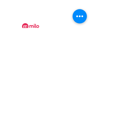
collineauxbleuets@gmail.com
numéro d'établissement 152902
Recevez nos actualités
Rejoindre
Certificat Tourisme Québec