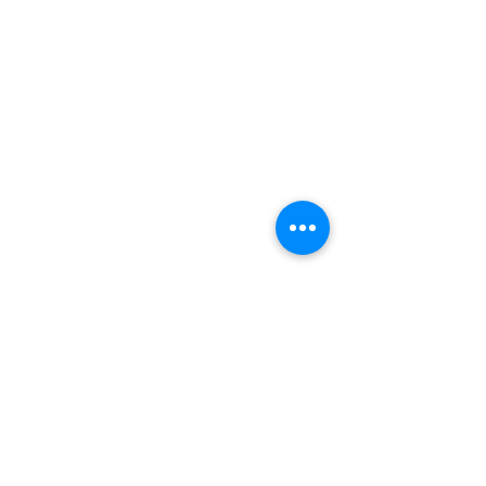
FAQ
La Colline aux Herbes
La Colline aux Bleuets
Nous contacter
2259 Chemin Beattie - Dunham, Qc J0E1M0
(450) 295-2417
collineauxbleuets@gmail.com
numéro d'établissement 152902
Recevez nos actualités