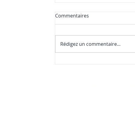
Commentaires
Rédigez un commentaire...
Nos premières nouvelles de
la saison (et une surprise
gourmande)
Les activités de la Colline
No
22
FAQ
(4
La Colline aux Herbes
La Colline aux Bleuets
co