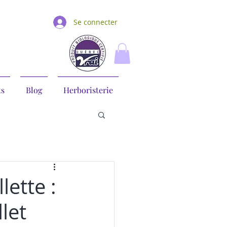
Se connecter
ts
Blog
Herboristerie
lette :
llet