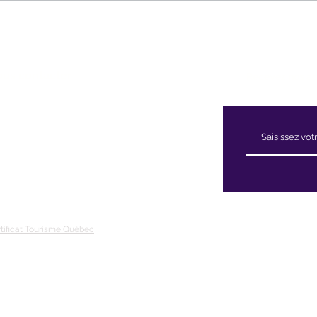
qui aiment manger les bleuets
et on
congelés tout rond, comme des
plus 
petites billes glacées... je vous
comprends ! Les b
us contacter
Recevez nos ac
59 Chemin Beattie - Dunham, Qc J0E1M0
50) 295-2417
llineauxbleuets@gmail.com
méro d'établissement 152902
tificat Tourisme Québec