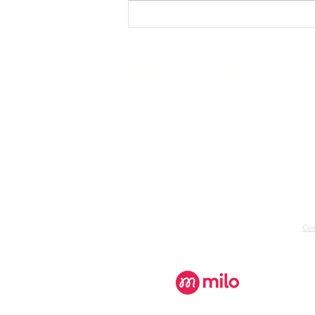
Nos premières nouvelles de
la saison (et une surprise
gourmande)
Les activités de la Colline
No
22
FAQ
(4
La Colline aux Herbes
La Colline aux Bleuets
co
nu
Cer